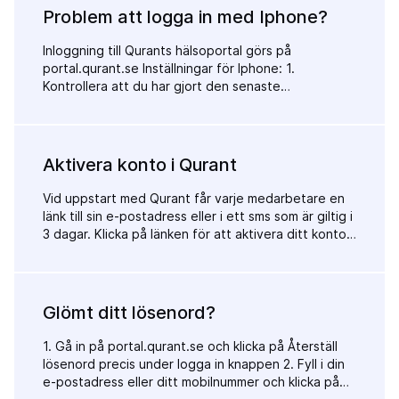
Problem att logga in med Iphone?
Inloggning till Qurants hälsoportal görs på
portal.qurant.se Inställningar för Iphone: 1.
Kontrollera att du har gjort den senaste
programuppdateringen (iOS) Gå till
Inställningar/Allmänt/Programuppdatering 2.
Kontrollera att dina inställningar för safari och se till
så att "Blockera alla cookies" och "Spåra inte mellan
Aktivera konto i Qurant
webbplatser" är urklickade. Se bild:
Vid uppstart med Qurant får varje medarbetare en
länk till sin e-postadress eller i ett sms som är giltig i
3 dagar. Klicka på länken för att aktivera ditt konto
genom att välja ett lösenord. Fungerar inte länken?
Be administratören på ert företag att skicka en ny
länk eller kontakta Qurant support på 08-522 505
10 alt support@qurant.se
Glömt ditt lösenord?
1. Gå in på portal.qurant.se och klicka på Återställ
lösenord precis under logga in knappen 2. Fyll i din
e-postadress eller ditt mobilnummer och klicka på