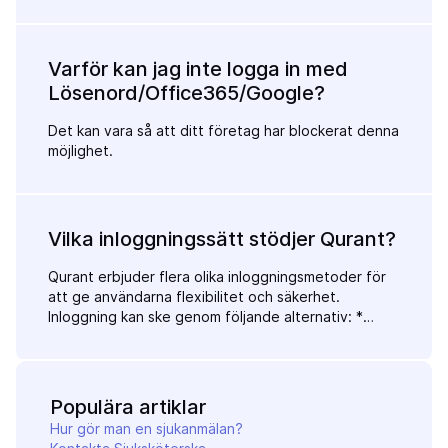
skicka 3. Om du uppgett ditt mobilnummer får du
en verifieringskod skickad som ett sms till dig som
du uppger på sidan tillsammans med nytt lösenord
4. Om du uppgett din e-postadress får du ett e-
Varför kan jag inte logga in med
post med instruktioner om hur du återställer ditt
Lösenord/Office365/Google?
lösenord
Det kan vara så att ditt företag har blockerat denna
möjlighet.
Vilka inloggningssätt stödjer Qurant?
Qurant erbjuder flera olika inloggningsmetoder för
att ge användarna flexibilitet och säkerhet.
Inloggning kan ske genom följande alternativ: *
BankID – En säker och snabb autentisering via
BankID. * Lösenord – Traditionell inloggning med
användarnamn och lösenord. Är du en administratör
kräver denna medtod även en kod skickad till din e-
Populära artiklar
post innan du loggas in (2FA) * Office 365 –
Hur gör man en sjukanmälan?
Inloggning via Microsofts Office 365-konto. *